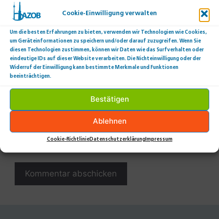
Cookie-Einwilligung verwalten
Um die besten Erfahrungen zu bieten, verwenden wir Technologien wie Cookies,
Name
um Geräteinformationen zu speichern und/oder darauf zuzugreifen. Wenn Sie
diesen Technologien zustimmen, können wir Daten wie das Surfverhalten oder
eindeutige IDs auf dieser Website verarbeiten. Die Nichteinwilligung oder der
E-
Widerruf der Einwilligung kann bestimmte Merkmale und Funktionen
Mail
beeinträchtigen.
Website
Bestätigen
Meinen Namen, meine E-Mail-Adresse und meine
Ablehnen
Website in diesem Browser für die nächste
Cookie-Richtlinie
Datenschutzerklärung
Impressum
Kommentierung speichern.