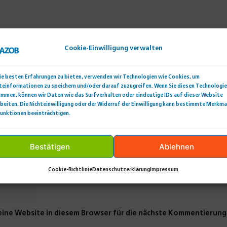
Cookie-Einwilligung verwalten
ie besten Erfahrungen zu bieten, verwenden wir Technologien wie Cookies, um
teinformationen zu speichern und/oder darauf zuzugreifen. Wenn Sie diesen Technologi
immen, können wir Daten wie das Surfverhalten oder eindeutige IDs auf dieser Website
beiten. Die Nichteinwilligung oder der Widerruf der Einwilligung kann bestimmte Merkma
Funktionen beeinträchtigen.
Bestätigen
Ablehnen
Cookie-Richtlinie
Datenschutzerklärung
Impressum
ine Website in diesem Browser für die nächste Kommentierung 