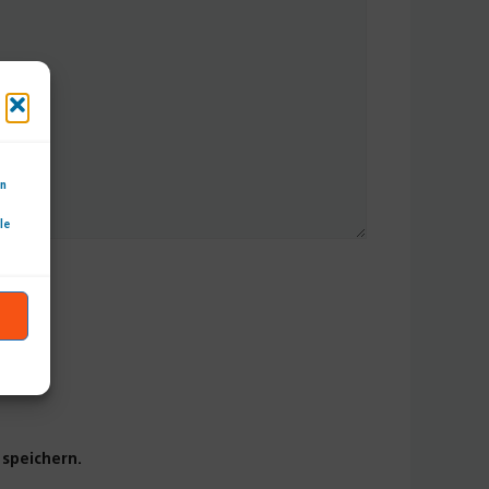
en
le
speichern.