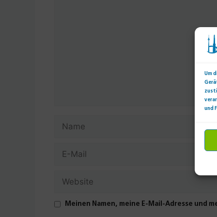
Kommentar
Um d
Gerä
zust
verar
und 
Name
E-
Mail
Website
Meinen Namen, meine E-Mail-Adresse und me